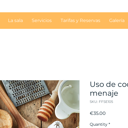
La sala
Servicios
Tarifas y Reservas
Galería
Uso de coci
menaje
SKU: FFSE105
Price
€35.00
Quantity
*