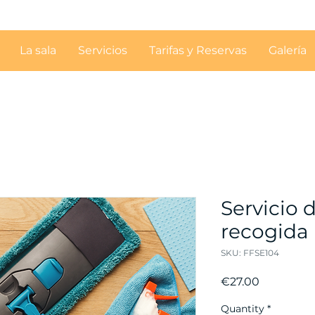
La sala
Servicios
Tarifas y Reservas
Galería
Servicio 
recogida
SKU: FFSE104
Price
€27.00
Quantity
*